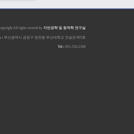
opyright All rights revered by
지반공학 및 동역학 연구실
 :
부산광역시 금정구 장전동 부산대학교 건설관 605호
Tel :
051-510-2349